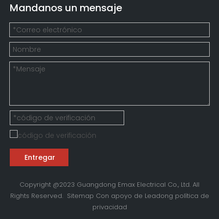
Mandanos un mensaje
Entregar
Copyright @2023 Guangdong Emax Electrical Co., Ltd. All
Rights Reserved.
Sitemap
Con apoyo de
Leadong
política de
privacidad