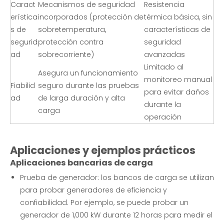
Caract
Mecanismos de seguridad
Resistencia
erística
incorporados (protección de
térmica básica, sin
s de
sobretemperatura,
características de
segurid
protección contra
seguridad
ad
sobrecorriente)
avanzadas
Limitado al
Asegura un funcionamiento
monitoreo manual
Fiabilid
seguro durante las pruebas
para evitar daños
ad
de larga duración y alta
durante la
carga
operación
Aplicaciones y ejemplos prácticos
Aplicaciones bancarias de carga
Prueba de generador: los bancos de carga se utilizan
para probar generadores de eficiencia y
confiabilidad. Por ejemplo, se puede probar un
generador de 1,000 kW durante 12 horas para medir el