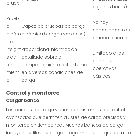
prueb
algunas horas)
a
Prueb
No hay
a
Capaz de pruebas de carga
capacidades de
dinám
dinámica (cargas variables)
prueba dinámica
ica
Insight
Proporciona información
Limitado a los
s de
detallada sobre el
controles
rendi
comportamiento del sistema
operativos
mient
en diversas condiciones de
básicos
o
carga
Control y monitoreo
Cargar banco
Los bancos de carga vienen con sistemas de control
avanzados que permiten ajustes de carga precisos y
monitoreo en tiempo real. Muchos bancos de carga
incluyen perfiles de carga programables, lo que permite