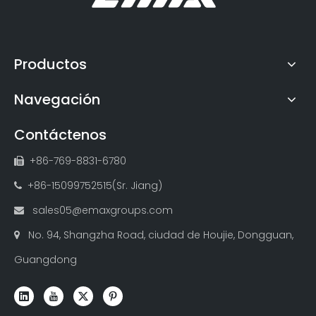
Productos
Navegación
Contáctenos
+86-769-8831-6780

+86-15099752515(Sr. Jiang)

sales05@emaxgroups.com

No. 94, Shangzha Road, ciudad de Houjie, Dongguan,

Guangdong