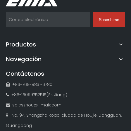
Suscribirse
Productos
Navegación
Contáctenos
+86-769-8831-6780

+86-15099752515(Sr. Jiang)

saleszhou@i-maix.com

No. 94, Shangzha Road, ciudad de Houjie, Dongguan,

Guangdong