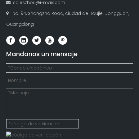
saleszhou@i-maix.com

No. 94, Shangzha Road, ciudad de Houjie, Dongguan,

Guangdong
Mandanos un mensaje