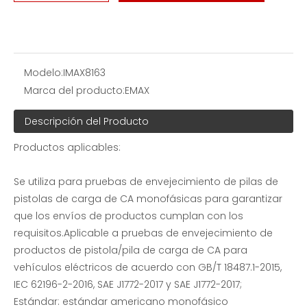
Banco de carga resistivo a la venta
Banco de carga de aviación -EMAX
Modelo:
IMAX8163
Marca del producto:
EMAX
Descripción del Producto
Productos aplicables:
Se utiliza para pruebas de envejecimiento de pilas de
pistolas de carga de CA monofásicas para garantizar
que los envíos de productos cumplan con los
Banco de carga de prueba de inversor solar a la venta
Pruebas de bancos de carga resistiva y reactiva
requisitos.Aplicable a pruebas de envejecimiento de
productos de pistola/pila de carga de CA para
vehículos eléctricos de acuerdo con GB/T 18487.1-2015,
IEC 62196-2-2016, SAE J1772-2017 y SAE J1772-2017;
Estándar: estándar americano monofásico