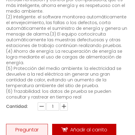
más inteligente, ahorra energía y es respetuoso con el
medio ambiente.
(2) Inteligente: el software monitorea automáticamente
el envejecimiento, las fallas o los defectos, corta
automáticamente el suministro de energía y genera un
mensaje de alarma.(3) El equipo cortocircuita
automáticamente las muestras defectuosas y otras
estaciones de trabajo continúan realizando pruebas.
(4) Ahorro de energía: La recuperación de energía se
Prueba de almacenamiento de energía del volante Banco de carga de freno de CA trifásico
Bancos de carga resistivo-reactivos de CA de 200 KVA
logra mediante el uso de cargas de alimentación de
energía.
(5) Protección del medio ambiente: la electricidad se
devuelve a la red eléctrica sin generar una gran
cantidad de calor, evitando un aumento de la
temperatura ambiente del sitio de prueba.
(6) Trazabilidad: los datos de prueba se pueden
consultar y rastrear en tiempo real
Cantidad:
Preguntar
Añadir al carrito