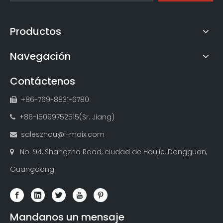
Productos
Navegación
Contáctenos
+86-769-8831-6780

+86-15099752515(Sr. Jiang)

saleszhou@i-maix.com

No. 94, Shangzha Road, ciudad de Houjie, Dongguan,

Guangdong
Mandanos un mensaje