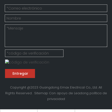
Entregar
Copyright @2023 Guangdong Emax Electrical Co., Ltd. All
Rights Reserved.
Sitemap
Con apoyo de
Leadong
política de
privacidad