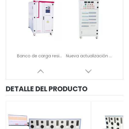
Banco de carga resistivo trifásico de 200KW 380V, 400V, 415V, 480V para pruebas de generadores
Nueva actualización del banco de carga RCD de 30 KW, 110 V/220 V
DETALLE DEL PRODUCTO