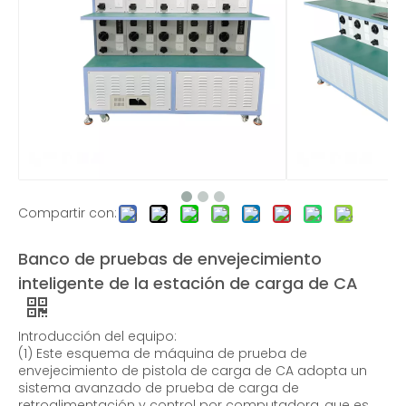
Banco de carga de bajo voltaje de CA de 600 KW para exteriores
Banco de carga de 30 KW CA/CC para UPS y prueba de estación de carga
Compartir con:
Banco de pruebas de envejecimiento
inteligente de la estación de carga de CA
Banco de carga montado en bastidor de 6KW
Bancos de carga resistivos trifásicos de CA | 320KW
Introducción del equipo:
(1) Este esquema de máquina de prueba de
envejecimiento de pistola de carga de CA adopta un
sistema avanzado de prueba de carga de
retroalimentación y control por computadora, que es