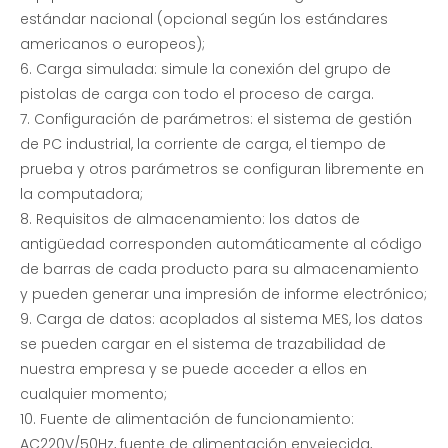
Banco de carga no lineal RCD ajustable independiente trifásico
Prueba de grupo electrógeno: banco de carga resistivo
estándar nacional (opcional según los estándares
americanos o europeos);
6. Carga simulada: simule la conexión del grupo de
pistolas de carga con todo el proceso de carga.
7. Configuración de parámetros: el sistema de gestión
de PC industrial, la corriente de carga, el tiempo de
prueba y otros parámetros se configuran libremente en
la computadora;
8. Requisitos de almacenamiento: los datos de
antigüedad corresponden automáticamente al código
de barras de cada producto para su almacenamiento
y pueden generar una impresión de informe electrónico;
Banco de carga resistivo de 200 KW CA: soluciones de banco de carga
Banco de carga en generador |EMAX
9. Carga de datos: acoplados al sistema MES, los datos
se pueden cargar en el sistema de trazabilidad de
nuestra empresa y se puede acceder a ellos en
cualquier momento;
10. Fuente de alimentación de funcionamiento:
AC220V/50Hz, fuente de alimentación envejecida,