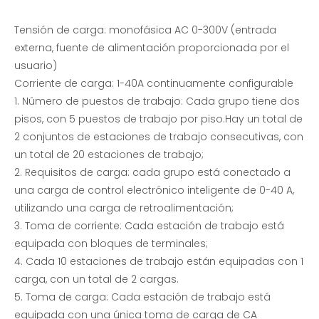
Tensión de carga: monofásica AC 0-300V (entrada
externa, fuente de alimentación proporcionada por el
usuario)
Corriente de carga: 1-40A continuamente configurable
1. Número de puestos de trabajo: Cada grupo tiene dos
Banco de carga portátil de la resistencia de la prueba de la fuente de alimentación del almacenamiento de energía 90KVA
Banco de carga monofásico de voltaje CA
pisos, con 5 puestos de trabajo por piso.Hay un total de
2 conjuntos de estaciones de trabajo consecutivas, con
un total de 20 estaciones de trabajo;
2. Requisitos de carga: cada grupo está conectado a
una carga de control electrónico inteligente de 0-40 A,
utilizando una carga de retroalimentación;
3. Toma de corriente: Cada estación de trabajo está
equipada con bloques de terminales;
4. Cada 10 estaciones de trabajo están equipadas con 1
carga, con un total de 2 cargas.
5. Toma de carga: Cada estación de trabajo está
equipada con una única toma de carga de CA