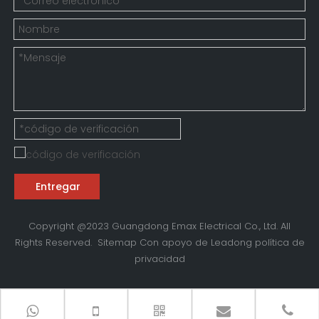
Entregar
Copyright @2023 Guangdong Emax Electrical Co., Ltd. All
Rights Reserved.
Sitemap
Con apoyo de
Leadong
política de
privacidad