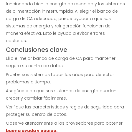
funcionando bien la energía de respaldo y los sistemas
de alimentación ininterrumpida. Al elegir el banco de
carga de CA adecuado, puede ayudar a que sus
sistemas de energía y refrigeración funcionen de
manera efectiva. Esto le ayuda a evitar errores
costosos.
Conclusiones clave
Elija el mejor banco de carga de CA para mantener
seguro su centro de datos.
Prueba de grupo electrógeno: banco de carga resistivo
Banco de carga en generador |EMAX
Pruebe sus sistemas todos los años para detectar
problemas a tiempo.
Preguntar
Preguntar
Asegúrese de que sus sistemas de energía puedan
crecer y cambiar fácilmente.
Verifique las características y reglas de seguridad para
proteger su centro de datos.
Observe atentamente a los proveedores para obtener
buena ayuda y equipo.
.