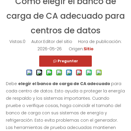
Cómo elegir el banco de
Banco de carga de 100kW para generador diésel que prueba voltaje de CA dual
Banco de carga portátil de 100 kW para pruebas de sistemas de energía
carga de CA adecuado para
Preguntar
Preguntar
centros de datos
Vistas:
0
Autor:Editor del sitio Hora de publicación:
2026-05-26 Origen:
Sitio
Preguntar
Debe
elegir el banco de carga de CA adecuado
para
cada centro de datos. Esto ayuda a proteger la energía
de respaldo y los sistemas importantes. Cuando
Banco de carga resistivo ajustable de CA trifásico de 300KW 400KVA
Banco de carga resistivo de CA portátil de 30 kW | Fabricantes de bancos de carga
pruebe o verifique cosas, haga coincidir el tamaño del
banco de carga con sus sistemas de energía y
Preguntar
Preguntar
refrigeración. Esto evita problemas con el generador.
Las herramientas de prueba adecuadas mantienen