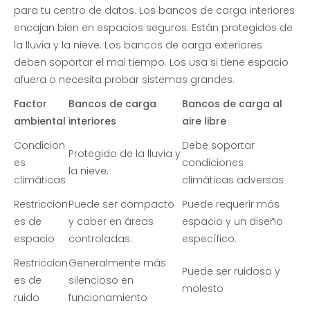
para tu centro de datos. Los bancos de carga interiores
encajan bien en espacios seguros. Están protegidos de
la lluvia y la nieve. Los bancos de carga exteriores
deben soportar el mal tiempo. Los usa si tiene espacio
afuera o necesita probar sistemas grandes.
Factor
Bancos de carga
Bancos de carga al
ambiental
interiores
aire libre
Condicion
Debe soportar
Protegido de la lluvia y
es
condiciones
la nieve.
climáticas
climáticas adversas
Restriccion
Puede ser compacto
Puede requerir más
es de
y caber en áreas
espacio y un diseño
espacio
controladas.
específico.
Restriccion
Generalmente más
Puede ser ruidoso y
es de
silencioso en
molesto
ruido
funcionamiento