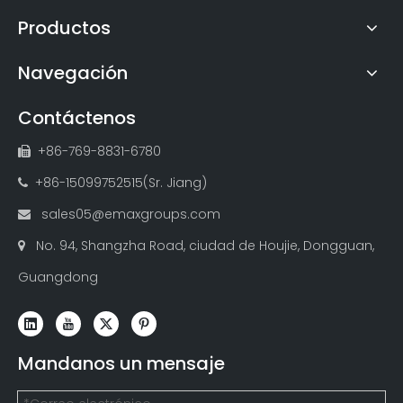
Productos
Navegación
Contáctenos
+86-769-8831-6780

+86-15099752515(Sr. Jiang)

sales05@emaxgroups.com

No. 94, Shangzha Road, ciudad de Houjie, Dongguan,

Guangdong
Mandanos un mensaje