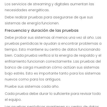
Los servicios de streaming y digitales aumentan las
Banco de carga inductivo Multi Tap
Banco de carga resistivo a la venta
necesidades energéticas.
Debe realizar pruebas para asegurarse de que sus
Preguntar
Preguntar
sistemas de energía funcionen.
Frecuencia y duración de las pruebas
Debe probar sus sistemas al menos una vez al año. Las
pruebas periódicas le ayudan a encontrar problemas a
tiempo. Esto mantiene su centro de datos funcionando
bien. Cada prueba verifica si la energía de respaldo y el
enfriamiento funcionan correctamente. Las pruebas del
banco de carga muestran cómo actúan sus sistemas
bajo estrés. Esto es importante tanto para los sistemas
nuevos como para los antiguos.
Pruebe sus sistemas cada año.
Banco de carga portátil de la resistencia de la prueba de la fuente de alimentación del almacenamiento de energía 90KVA
Bancos de carga resistivo-reactivos de CA de 200 KVA
Cada prueba debe durar lo suficiente para revisar todo
el equipo.
Preguntar
Preguntar
Las pruebas periódicas mantienen su centro de datos