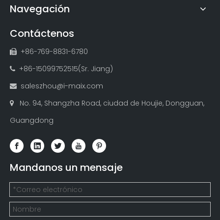
Navegación
Contáctenos
+86-769-8831-6780

+86-15099752515(Sr. Jiang)

saleszhou@i-maix.com

No. 94, Shangzha Road, ciudad de Houjie, Dongguan,

Guangdong
Mandanos un mensaje