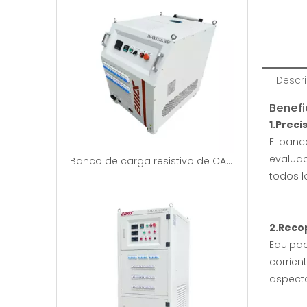
Descr
Benefi
1.Prec
El banc
evaluac
Banco de carga resistivo de CA portátil de 30 kW | Fabricantes de bancos de carga
todos l
2.Recop
Equipad
corrien
aspecto