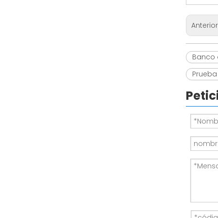
Anterio
Banco 
Prueba
Petic
Banco de carga resistivo de CA portátil de 30 kW | Fabricantes de bancos de carga