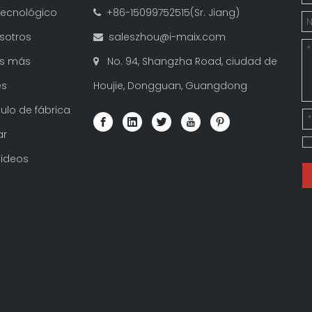
tecnológico
+86-15099752515(Sr. Jiang)

sotros
saleszhou@i-maix.com

as más
No. 94, Shangzha Road, ciudad de

es
Houjie, Dongguan, Guangdong
ulo de fábrica
ar
videos