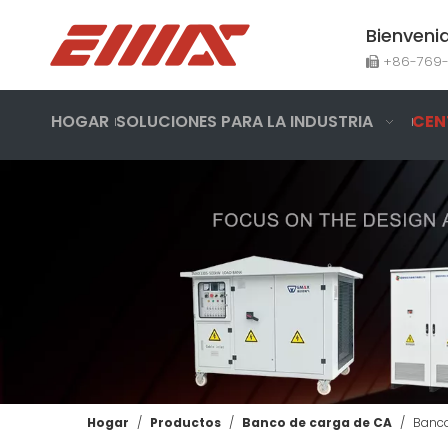
Bienveni
+86-769

HOGAR
SOLUCIONES PARA LA INDUSTRIA
CEN
Hogar
/
Productos
/
Banco de carga de CA
/
Banco