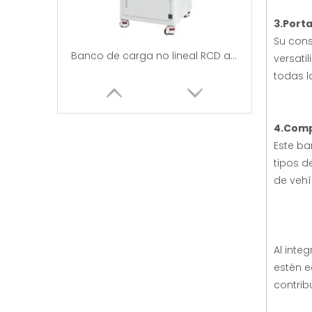
3.Porta
Su cons
Banco de carga no lineal RCD ajustable independiente trifásico
versati
todas l
4.Comp
Este ba
tipos d
de vehí
Al inte
Bancos de carga CA resistivos e inductivos|EMAX
estén e
contrib