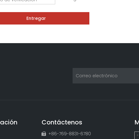
Entregar
ación
Contáctenos
M
+86-769-8831-6780
