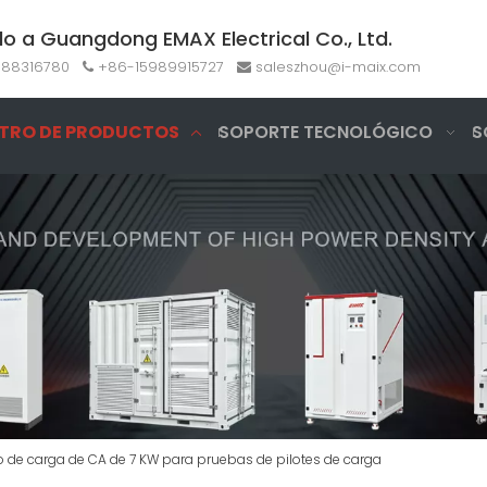
do a Guangdong EMAX Electrical Co., Ltd.
-88316780
+86-15989915727
saleszhou@i-maix.com


TRO DE PRODUCTOS
SOPORTE TECNOLÓGICO
S
 de carga de CA de 7 KW para pruebas de pilotes de carga