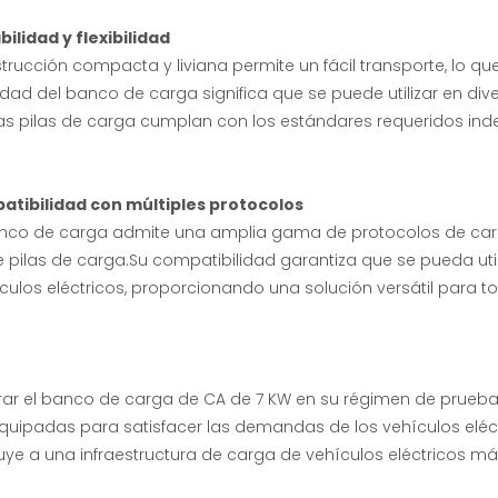
bilidad y flexibilidad
trucción compacta y liviana permite un fácil transporte, lo que
lidad del banco de carga significa que se puede utilizar en di
as pilas de carga cumplan con los estándares requeridos in
atibilidad con múltiples protocolos
nco de carga admite una amplia gama de protocolos de carg
e pilas de carga.Su compatibilidad garantiza que se pueda util
culos eléctricos, proporcionando una solución versátil para 
grar el banco de carga de CA de 7 KW en su régimen de prueb
quipadas para satisfacer las demandas de los vehículos eléct
uye a una infraestructura de carga de vehículos eléctricos más