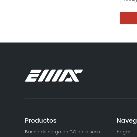
Banco de carga resistivo de CA portátil de 30 kW | Fabricantes de bancos de carga
Banco de carga no lineal RCD ajustable independiente trifásico
Productos
Naveg
Banco de carga de CC de la serie
Hogar