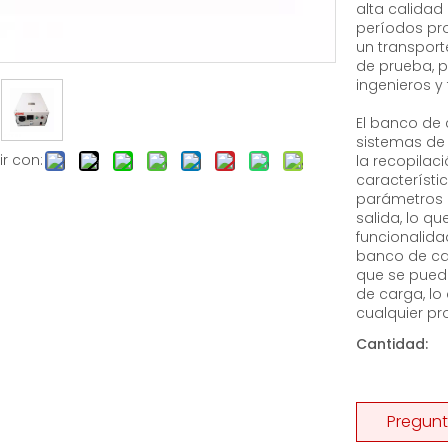
alta calidad
períodos pr
un transport
de prueba, p
ingenieros y
El banco de
sistemas de 
r con:
la recopilaci
característi
parámetros c
salida, lo qu
funcionalida
banco de ca
que se pueda
de carga, lo
cualquier pr
Cantidad:
Pregunt