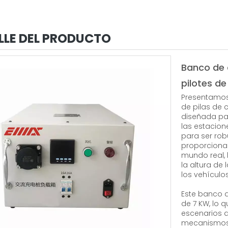
LLE DEL PRODUCTO
Banco de 
pilotes d
Presentamos
de pilas de 
diseñada par
las estacion
para ser rob
proporciona 
mundo real, 
la altura de 
los vehículos
Este banco 
de 7 KW, lo 
escenarios d
mecanismos